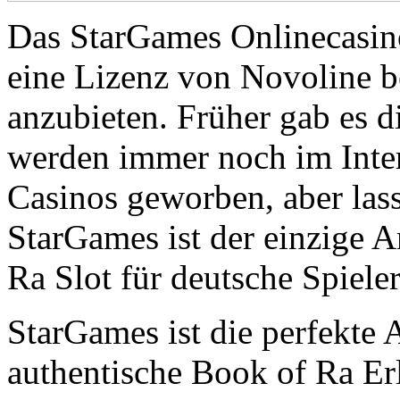
Das StarGames Onlinecasino
eine Lizenz von Novoline 
anzubieten. Früher gab es d
werden immer noch im Inter
Casinos geworben, aber lass
StarGames ist der einzige 
Ra Slot für deutsche Spieler
StarGames ist die perfekte A
authentische Book of Ra Er