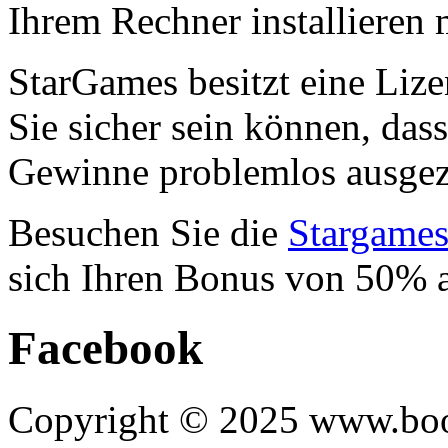
Ihrem Rechner installieren
StarGames besitzt eine Lize
Sie sicher sein können, dass
Gewinne problemlos ausgez
Besuchen Sie die
Stargames
sich Ihren Bonus von 50% a
Facebook
Copyright © 2025 www.book